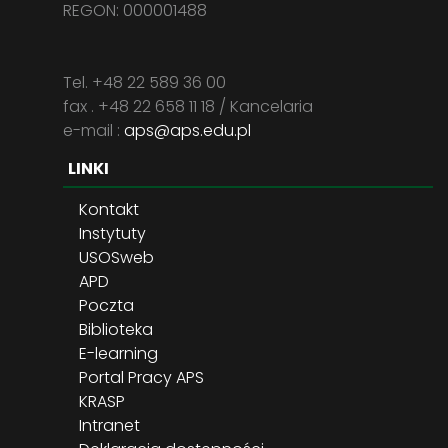
REGON: 000001488
Tel. +48 22 589 36 00
fax . +48 22 658 11 18 / Kancelaria
e-mail :
aps@aps.edu.pl
LINKI
Kontakt
Instytuty
USOSweb
APD
Poczta
Biblioteka
E-learning
Portal Pracy APS
KRASP
Intranet