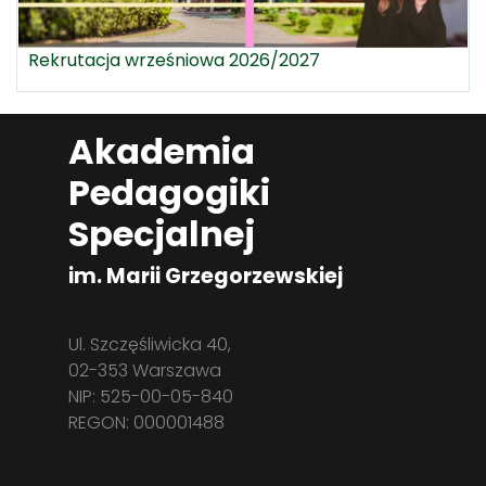
Rekrutacja wrześniowa 2026/2027
Akademia
Pedagogiki
Specjalnej
im. Marii Grzegorzewskiej
Ul. Szczęśliwicka 40,
02-353 Warszawa
NIP: 525-00-05-840
REGON: 000001488