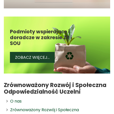
Podmioty wspierające i
doradcze w zakresie ZR i
SOU
PODMIOTY WSPIERAJĄCE I DORA
ZOBACZ WIĘCEJ...
Zrównoważony Rozwój i Społeczna
Odpowiedzialność Uczelni
O nas
Zrównoważony Rozwój i Społeczna