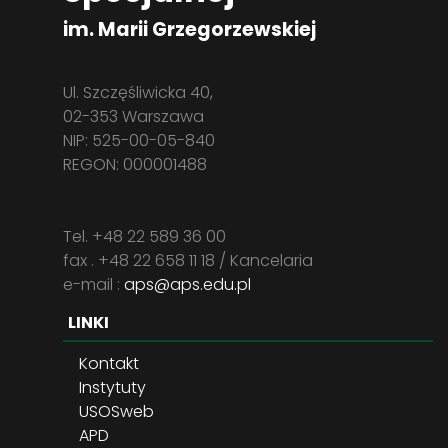
im. Marii Grzegorzewskiej
Ul. Szczęśliwicka 40,
02-353 Warszawa
NIP: 525-00-05-840
REGON: 000001488
Tel. +48 22 589 36 00
fax . +48 22 658 11 18 / Kancelaria
e-mail :
aps@aps.edu.pl
LINKI
Kontakt
Instytuty
USOSweb
APD