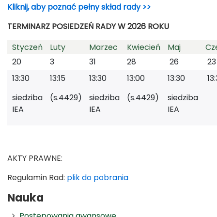
Kliknij, aby poznać pełny skład rady >>
TERMINARZ POSIEDZEŃ RADY
W 2026 ROKU
Styczeń
Luty
Marzec
Kwiecień
Maj
Cz
20
3
31
28
26
23
13:30
13:15
13:30
13:00
13:30
13:
siedziba
(s.4429)
siedziba
(s.4429)
siedziba
IEA
IEA
IEA
AKTY PRAWNE:
Regulamin Rad:
plik do pobrania
Nauka
Postępowania awansowe