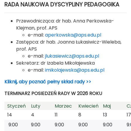
RADA NAUKOWA DYSCYPLINY PEDAGOGIKA
Przewodnicząca: dr hab. Anna Perkowska-
Klejman, prof. APS
e-mail:
aperkowska@aps.edu.pl
Zastępca: dr hab. Joanna Łukasiwicz-Wieleba,
prof. APS
e-mail:
jlukasiewicz@aps.edu.pl
Sekretarz: dr Izabela Mikołajewska
e-mail:
imikolajewska@aps.edu.pl
Kliknij, aby poznać pełny skład rady >>
TERMINARZ POSIEDZEŃ RADY W 2026 ROKU
Styczeń
Luty
Marzec
Kwiecień
Maj
C
14
4
11
8
13
17
9:00
9:00
9:00
9:00
9:00
9