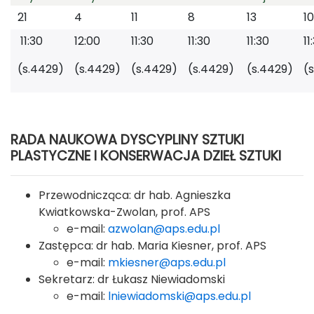
21
4
11
8
13
10
11:30
12:00
11:30
11:30
11:30
11
(s.4429)
(s.4429)
(s.4429)
(s.4429)
(s.4429)
(
RADA NAUKOWA DYSCYPLINY SZTUKI
PLASTYCZNE I KONSERWACJA DZIEŁ SZTUKI
Przewodnicząca: dr hab. Agnieszka
Kwiatkowska-Zwolan, prof. APS
e-mail:
azwolan@aps.edu.pl
Zastępca: dr hab. Maria Kiesner, prof. APS
e-mail:
mkiesner@aps.edu.pl
Sekretarz: dr Łukasz Niewiadomski
e-mail:
lniewiadomski@aps.edu.pl