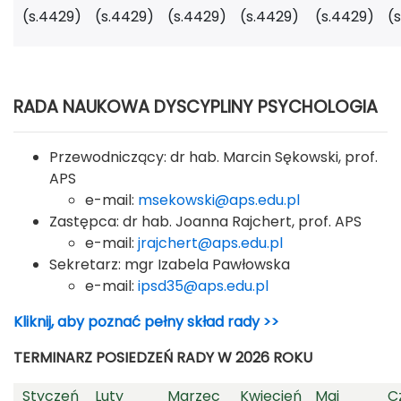
(s.4429)
(s.4429)
(s.4429)
(s.4429)
(s.4429)
(
RADA NAUKOWA DYSCYPLINY PSYCHOLOGIA
Przewodniczący: dr hab. Marcin Sękowski, prof.
APS
e-mail:
msekowski@aps.edu.pl
Zastępca: dr hab. Joanna Rajchert, prof. APS
e-mail:
jrajchert@aps.edu.pl
Sekretarz: mgr Izabela Pawłowska
e-mail:
ipsd35@aps.edu.pl
Kliknij, aby poznać pełny skład rady >>
TERMINARZ POSIEDZEŃ RADY
W 2026 ROKU
Styczeń
Luty
Marzec
Kwiecień
Maj
C