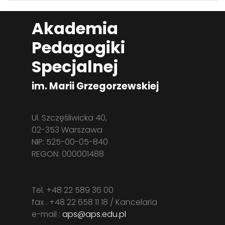
Akademia
Pedagogiki
Specjalnej
im. Marii Grzegorzewskiej
Ul. Szczęśliwicka 40,
02-353 Warszawa
NIP: 525-00-05-840
REGON: 000001488
Tel. +48 22 589 36 00
fax . +48 22 658 11 18 / Kancelaria
e-mail :
aps@aps.edu.pl