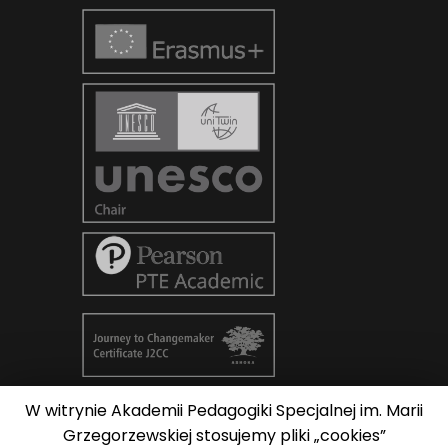
W witrynie Akademii Pedagogiki Specjalnej im. Marii
© Copyright 2026
AKADEMIA
Grzegorzewskiej stosujemy pliki „cookies”