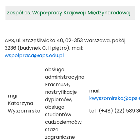
Zespół ds. Współpracy Krajowej i Międzynarodowej
APS, ul. Szczęśliwicka 40, 02-353 Warszawa,
pokój
3236 (budynek C, II piętro), mail:
wspolpraca@aps.edu.pl
obsługa
administracyjna
Erasmus+,
mail:
nostryfikacje
mgr
kwyszomirska@aps.e
dyplomów,
Katarzyna
obsługa
Wyszomirska
tel.: (+48) (22) 589 3
studentów
cudzoziemców,
staże
zagraniczne