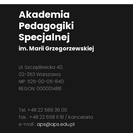
Akademia
Pedagogiki
Specjalnej
im. Marii Grzegorzewskiej
Ul. Szczęśliwicka 40,
02-353 Warszawa
NIP: 525-00-05-840
REGON: 000001488
Tel. +48 22 589 36 00
fax . +48 22 658 11 18 / Kancelaria
e-mail :
aps@aps.edu.pl