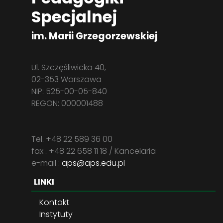
Specjalnej
im. Marii Grzegorzewskiej
Ul. Szczęśliwicka 40,
02-353 Warszawa
NIP: 525-00-05-840
REGON: 000001488
Tel. +48 22 589 36 00
fax . +48 22 658 11 18 / Kancelaria
e-mail :
aps@aps.edu.pl
LINKI
Kontakt
Instytuty