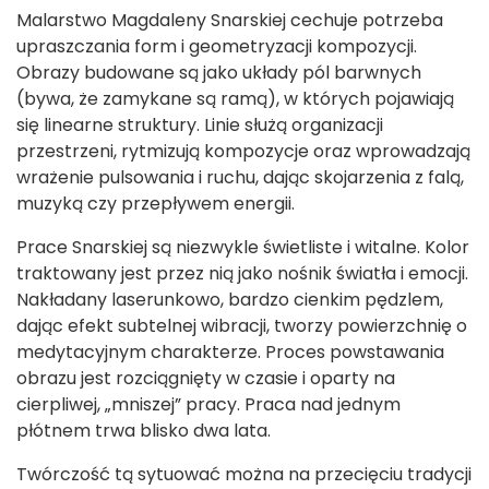
Malarstwo Magdaleny Snarskiej cechuje potrzeba
upraszczania form i geometryzacji kompozycji.
Obrazy budowane są jako układy pól barwnych
(bywa, że zamykane są ramą), w których pojawiają
się linearne struktury. Linie służą organizacji
przestrzeni, rytmizują kompozycje oraz wprowadzają
wrażenie pulsowania i ruchu, dając skojarzenia z falą,
muzyką czy przepływem energii.
Prace Snarskiej są niezwykle świetliste i witalne. Kolor
traktowany jest przez nią jako nośnik światła i emocji.
Nakładany laserunkowo, bardzo cienkim pędzlem,
dając efekt subtelnej wibracji, tworzy powierzchnię o
medytacyjnym charakterze. Proces powstawania
obrazu jest rozciągnięty w czasie i oparty na
cierpliwej, „mniszej” pracy. Praca nad jednym
płótnem trwa blisko dwa lata.
Twórczość tą sytuować można na przecięciu tradycji