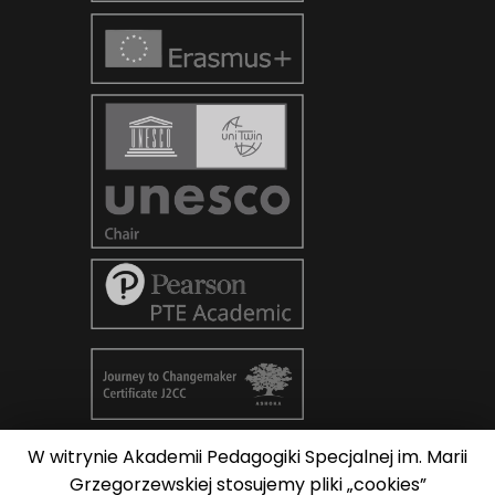
W witrynie Akademii Pedagogiki Specjalnej im. Marii
© Copyright 2026
AKADEMIA
Grzegorzewskiej stosujemy pliki „cookies”