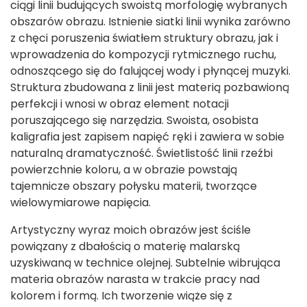
ciągi linii budujących swoistą morfologię wybranych
obszarów obrazu. Istnienie siatki linii wynika zarówno
z chęci poruszenia światłem struktury obrazu, jak i
wprowadzenia do kompozycji rytmicznego ruchu,
odnoszącego się do falującej wody i płynącej muzyki.
Struktura zbudowana z linii jest materią pozbawioną
perfekcji i wnosi w obraz element notacji
poruszającego się narzędzia. Swoista, osobista
kaligrafia jest zapisem napięć ręki i zawiera w sobie
naturalną dramatyczność. Świetlistość linii rzeźbi
powierzchnie koloru, a w obrazie powstają
tajemnicze obszary połysku materii, tworzące
wielowymiarowe napięcia.
Artystyczny wyraz moich obrazów jest ściśle
powiązany z dbałością o materię malarską
uzyskiwaną w technice olejnej. Subtelnie wibrująca
materia obrazów narasta w trakcie pracy nad
kolorem i formą. Ich tworzenie wiąże się z