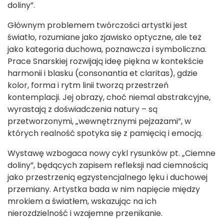
doliny”.
Głównym problemem twórczości artystki jest
światło, rozumiane jako zjawisko optyczne, ale też
jako kategoria duchowa, poznawcza i symboliczna.
Prace Snarskiej rozwijają ideę piękna w kontekście
harmonii i blasku (consonantia et claritas), gdzie
kolor, forma i rytm linii tworzą przestrzeń
kontemplacji. Jej obrazy, choć niemal abstrakcyjne,
wyrastają z doświadczenia natury – są
przetworzonymi, „wewnętrznymi pejzażami”, w
których realność spotyka się z pamięcią i emocją.
Wystawę wzbogaca nowy cykl rysunków pt. „Ciemne
doliny”, będących zapisem refleksji nad ciemnością
jako przestrzenią egzystencjalnego lęku i duchowej
przemiany. Artystka bada w nim napięcie między
mrokiem a światłem, wskazując na ich
nierozdzielność i wzajemne przenikanie.