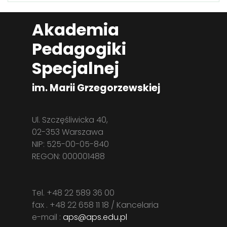
Akademia
Pedagogiki
Specjalnej
im. Marii Grzegorzewskiej
Ul. Szczęśliwicka 40,
02-353 Warszawa
NIP: 525-00-05-840
REGON: 000001488
Tel. +48 22 589 36 00
fax . +48 22 658 11 18 / Kancelaria
e-mail :
aps@aps.edu.pl