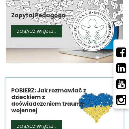
Zapytaj Pedagoga
ZAPYTAJ PEDAGOGA
ZOBACZ WIĘCEJ...
POBIERZ: Jak rozmawiać z
dzieckiem z
doświadczeniem traumy
wojennej
POBIERZ: JAK ROZMAWIAĆ Z DZ
ZOBACZ WIĘCEJ...