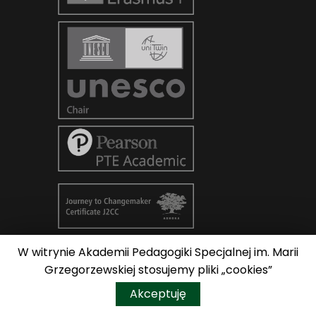
W witrynie Akademii Pedagogiki Specjalnej im. Marii
© Copyright 2026
AKADEMIA
Grzegorzewskiej stosujemy pliki „cookies”
PEDAGOGIKI SPECJALNEJ im. Marii
Do góry
Akceptuję
Grzegorzewskiej