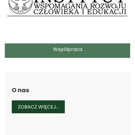
Współpraca
O nas
O NAS
ZOBACZ WIĘCEJ...