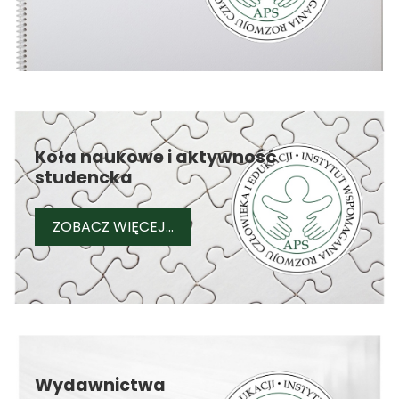
Koła naukowe i aktywność
studencka
KOŁA NAUKOWE I AKTYWNOŚĆ 
ZOBACZ WIĘCEJ...
Wydawnictwa