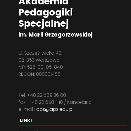
Akademia
Pedagogiki
Specjalnej
im. Marii Grzegorzewskiej
Ul. Szczęśliwicka 40,
02-353 Warszawa
NIP: 525-00-05-840
REGON: 000001488
Tel. +48 22 589 36 00
fax . +48 22 658 11 18 / Kancelaria
e-mail :
aps@aps.edu.pl
LINKI