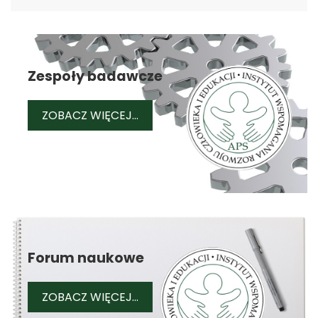
Zespoły badawcze
ZESPOŁY BADAWCZE
ZOBACZ WIĘCEJ...
Forum naukowe
FORUM NAUKOWE
ZOBACZ WIĘCEJ...