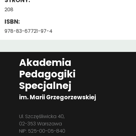
STRONY:
208
ISBN:
978-83-67721-97-4
Akademia
Pedagogiki
Specjalnej
im. Marii Grzegorzewskiej
Ul. Szczęśliwicka 40,
02-353 Warszawa
NIP: 525-00-05-840