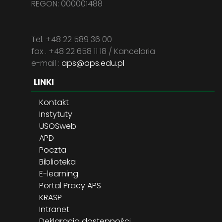
REGON: 000001488
Tel. +48 22 589 36 00
fax . +48 22 658 11 18 / Kancelaria
e-mail :
aps@aps.edu.pl
LINKI
Kontakt
Instytuty
USOSweb
APD
Poczta
Biblioteka
E-learning
Portal Pracy APS
KRASP
Intranet
Deklaracja dostępności