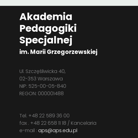
Akademia
Pedagogiki
Specjalnej
im. Marii Grzegorzewskiej
Ul. Szczęśliwicka 40,
02-353 Warszawa
NIP: 525-00-05-840
REGON: 000001488
Tel. +48 22 589 36 00
fax . +48 22 658 11 18 / Kancelaria
e-mail :
aps@aps.edu.pl