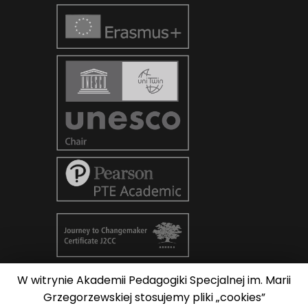
W witrynie Akademii Pedagogiki Specjalnej im. Marii
© Copyright 2026
AKADEMIA
Grzegorzewskiej stosujemy pliki „cookies”